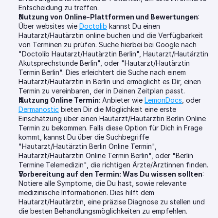
Entscheidung zu treffen.
Nutzung von Online-Plattformen und Bewertungen
: 
Über websites wie 
Doctolib
 kannst Du einen 
Hautarzt/Hautärztin online buchen und die Verfügbarkeit 
von Terminen zu prüfen. Suche hierbei bei Google nach 
"Doctolib Hautarzt/Hautärztin Berlin", Hautarzt/Hautärztin 
Akutsprechstunde Berlin", oder "Hautarzt/Hautärztin 
Termin Berlin". Dies erleichtert die Suche nach einem 
Hautarzt/Hautärztin in Berlin und ermöglicht es Dir, einen 
Termin zu vereinbaren, der in Deinen Zeitplan passt.
Nutzung Online Termin: 
Anbieter wie 
LemonDocs
, oder 
Dermanostic
 bieten Dir die Möglichkeit eine erste 
Einschätzung über einen Hautarzt/Hautärztin Berlin Online 
Termin zu bekommen. Falls diese Option für Dich in Frage 
kommt, kannst Du über die Suchbegriffe 
"Hautarzt/Hautärztin Berlin Online Termin", 
Hautarzt/Hautärztin Online Termin Berlin", oder "Berlin 
Termine Telemedizin", die richtigen Ärzte/Ärztinnen finden.
Vorbereitung auf den Termin: Was Du wissen sollten
: 
Notiere alle Symptome, die Du hast, sowie relevante 
medizinische Informationen. Dies hilft dem 
Hautarzt/Hautärztin, eine präzise Diagnose zu stellen und 
die besten Behandlungsmöglichkeiten zu empfehlen.