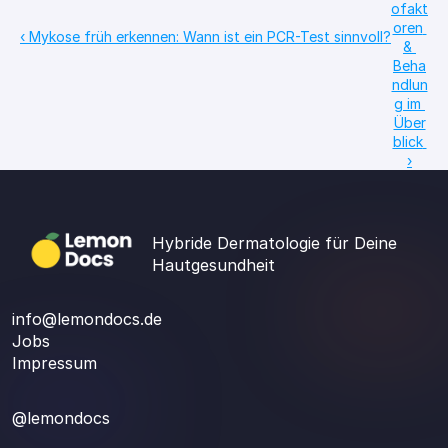
ofakt
oren 
‹ Mykose früh erkennen: Wann ist ein PCR-Test sinnvoll?
& 
Beha
ndlun
g im 
Über
blick 
›
Hybride Dermatologie für Deine 
Hautgesundheit
info@lemondocs.de
Jobs
Impressum
@lemondocs