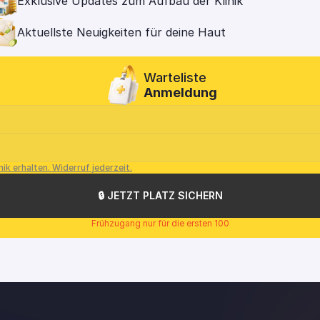
Exklusive Updates zum Aufbau der Klinik
Aktuellste Neuigkeiten für deine Haut
Warteliste
Anmeldung
nik erhalten. Widerruf jederzeit.
🔒 JETZT PLATZ SICHERN
Frühzugang nur für die ersten 100