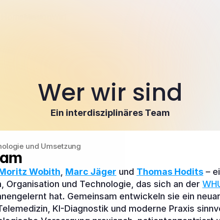
Home
Mission
Wir
Karriere
Blog
Kontakt
Home
Mission
Wir
Karriere
Blog
Kontakt
Wer wir sind
Ein interdisziplinäres Team
chnologie und Umsetzung
eam
Moritz Wobith
, 
Marc Jäger
 und 
Thomas Hodits
 – e
, Organisation und Technologie, das sich an der 
WHU 
nnengelernt hat. Gemeinsam entwickeln sie ein neuar
lemedizin, KI-Diagnostik und moderne Praxis sinnvoll