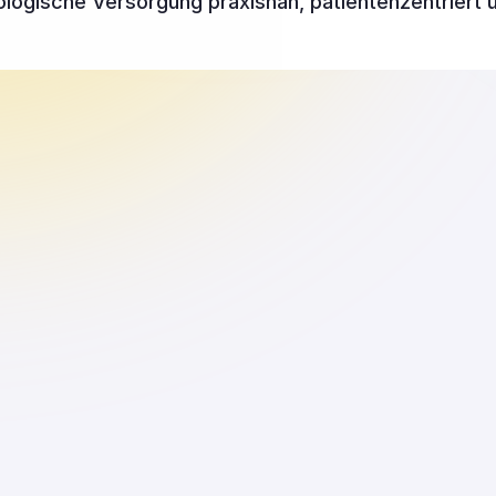
ogische Versorgung praxisnah, patientenzentriert u
Marc Jäger
Personal