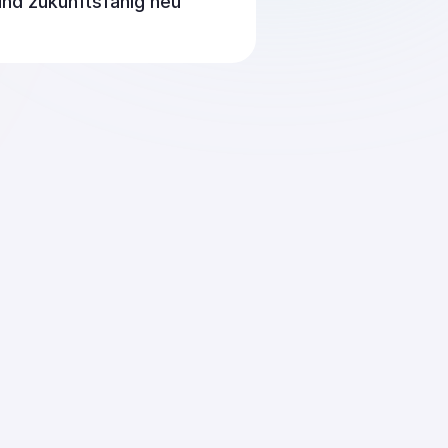
nd zukunftsfähig neu 
Moritz Wobith
Kommunikation