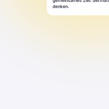
gemeinsames Ziel: dermatol
denken.
Thomas Hodits
Produkt